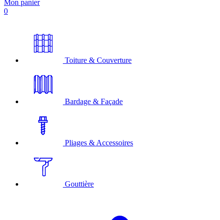
Mon panier
0
Toiture & Couverture
Bardage & Façade
Pliages & Accessoires
Gouttière
A