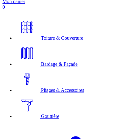
Mon panier
0
Toiture & Couverture
Bardage & Façade
Pliages & Accessoires
Gouttière
A