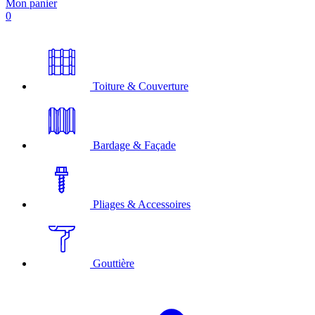
Mon panier
0
Toiture & Couverture
Bardage & Façade
Pliages & Accessoires
Gouttière
A